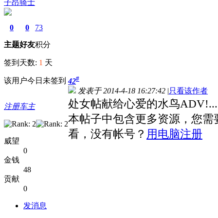
子昂骑士
0
0
73
主题
好友
积分
签到天数:
1
天
#
该用户今日未签到
42
发表于 2014-4-18 16:27:42
|
只看该作者
处女帖献给心爱的水鸟ADV!...
注册车主
本帖子中包含更多资源，您需
看，没有帐号？
用电脑注册
威望
0
金钱
48
贡献
0
发消息