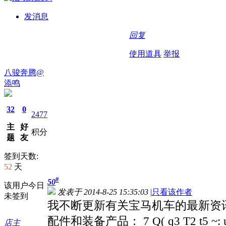
发消息
回复
使用道具
举报
八骏奔腾@
添鸣
32
0
2477
主
好
积分
题
友
签到天数:
52
天
#
50
该用户今日
发表于 2014-8-25 15:35:03
|
只看该作者
未签到
我不断更新有关宝马机车的最新资讯：% Z; 
配件和装备产品： 7 Q( q3 T2 t5 
店主