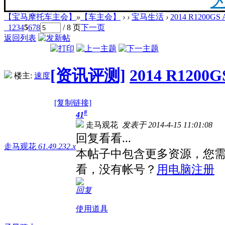
【宝马摩托车主会】
»
【车主会】
›
›
宝马生活
›
2014 R1200GS
20
1
2
3
4
5
6
7
8
/ 8 页
下一页
返回列表
最新
[资讯评测]
2014 R1200
楼主:
速度
你陪
[复制链接]
#
41
走马观花
发表于 2014-4-15 11:01:08
回复看看...
走马观花
61.49.232.x
本帖子中包含更多资源，您
F
看，没有帐号？
用电脑注册
回复
使用道具