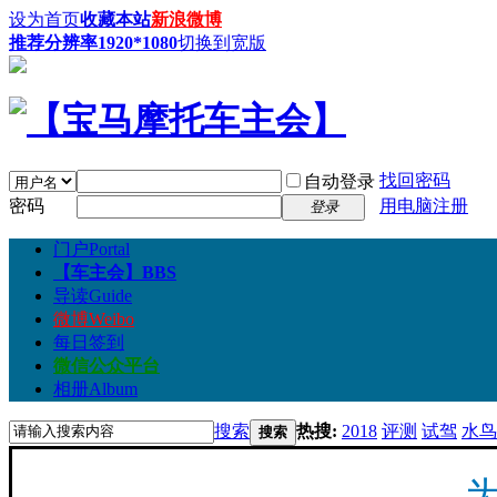
设为首页
收藏本站
新浪微博
推荐分辨率1920*1080
切换到宽版
找回密码
自动登录
密码
用电脑注册
登录
门户
Portal
【车主会】
BBS
导读
Guide
微博
Weibo
每日签到
微信公众平台
相册
Album
搜索
热搜:
2018
评测
试驾
水鸟
搜索