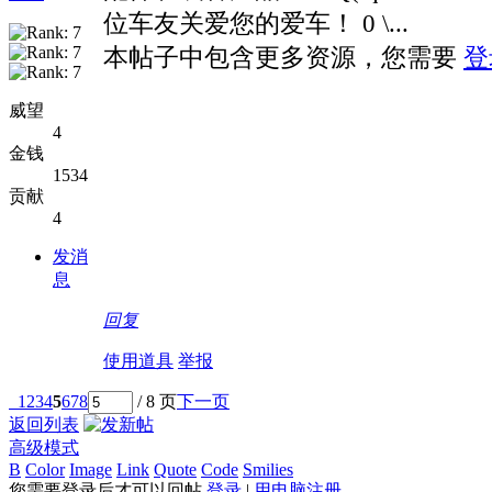
位车友关爱您的爱车！ 0 \...
本帖子中包含更多资源，您需要
登
威望
4
金钱
1534
贡献
4
发消
息
回复
使用道具
举报
1
2
3
4
5
6
7
8
/ 8 页
下一页
返回列表
高级模式
B
Color
Image
Link
Quote
Code
Smilies
您需要登录后才可以回帖
登录
|
用电脑注册