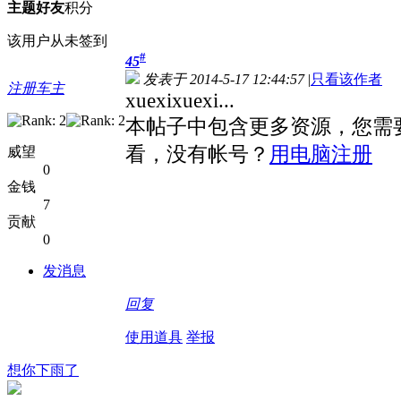
主题
好友
积分
该用户从未签到
#
45
发表于 2014-5-17 12:44:57
|
只看该作者
注册车主
xuexixuexi...
本帖子中包含更多资源，您需
看，没有帐号？
用电脑注册
威望
0
金钱
7
贡献
0
发消息
回复
使用道具
举报
想你下雨了