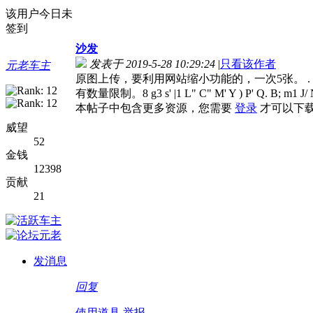
该用户今日未
签到
沙发
发表于 2019-5-28 10:29:24
|
只看该作者
元老车主
原图上传，要利用网站缩小功能的，一次5张。 . }/ w* }.
有数量限制。8 g3 s' |1 L" C" M' Y ) P' Q. B; m
本帖子中包含更多资源，您需要
登录
才可以下
威望
52
金钱
12398
贡献
21
发消息
回复
使用道具
举报