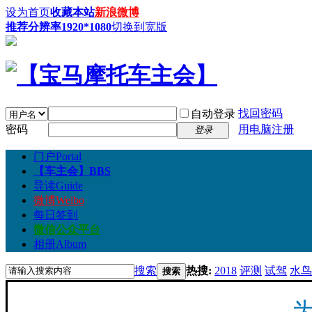
设为首页
收藏本站
新浪微博
推荐分辨率1920*1080
切换到宽版
找回密码
自动登录
密码
用电脑注册
登录
门户
Portal
【车主会】
BBS
导读
Guide
微博
Weibo
每日签到
微信公众平台
相册
Album
搜索
热搜:
2018
评测
试驾
水鸟
搜索