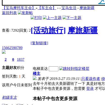
【宝马摩托车主会】
»
【车主会】
›
›
宝马生活
›
摩旅新疆
20
返回列表
最新
[活动旅行]
摩旅新疆
查看:
7292
|
回复:
2
[复制链接]
你陪
15662590789
2
0
1837
主题
好友
积分
电梯直达
楼主
F
签到天数:
1
天
发表于 2019-5-27 15:19:11
|
只看该作者
|
去年十月初去大美新疆转了一下 真是好地方！另外只能发五
该用户今日未签到
本帖子中包含更多资源，您需要
登录
才可
初级车主
本帖子中包含更多资源