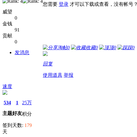
您需要
登录
才可以下载或查看，没有帐号
威望
0
金钱
91
贡献
0
淘帖
0
收藏
0
顶
0
踩
0
发消息
回复
使用道具
举报
速度
534
1
25万
主题
好友
积分
签到天数:
179
天