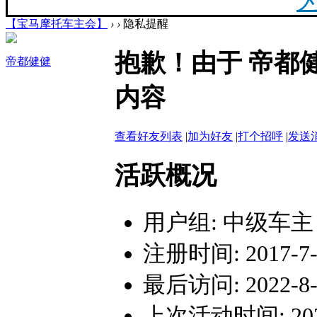
【宝马摩托车主会】
›
›
隐私提醒
20
抱歉！由于 帝都
帝都健健
最新
内容
你陪
查看好友列表
|
加为好友
|
打个招呼
|
发送
活跃概况
用户组:
中级车主
F
注册时间: 2017-7-1
最后访问: 2022-8-9
上次活动时间: 2022-