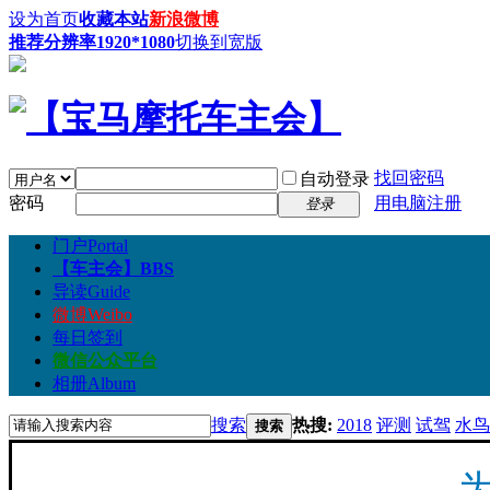
设为首页
收藏本站
新浪微博
推荐分辨率1920*1080
切换到宽版
找回密码
自动登录
密码
用电脑注册
登录
门户
Portal
【车主会】
BBS
导读
Guide
微博
Weibo
每日签到
微信公众平台
相册
Album
搜索
热搜:
2018
评测
试驾
水鸟
搜索