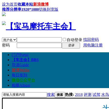
设为首页
收藏本站
新浪微博
推荐分辨率1920*1080
切换到宽版
找回密码
自动登录
密码
用电脑注册
登录
门户
Portal
【车主会】
BBS
导读
Guide
微博
Weibo
每日签到
微信公众平台
相册
Album
搜索
热搜:
2018
评测
试驾
水鸟
搜索