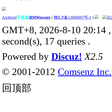
Archiver
|
手机版
|
BMWowner
(
赣ICP备13006907号-1
)
GMT+8, 2026-8-10 20:14
,
second(s), 17 queries .
Powered by
Discuz!
X2.5
© 2001-2012
Comsenz Inc.
回顶部