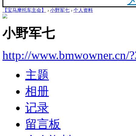
【宝马摩托车主会】
›
小野军七
›
个人资料
20
小野军七
最新
http://www.bmwowner.cn/
你陪
主题
相册
F
记录
留言板