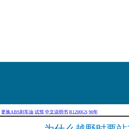
更换ABS刹车油
试驾
中文说明书
R1200GS
90年
为什么越野时要站