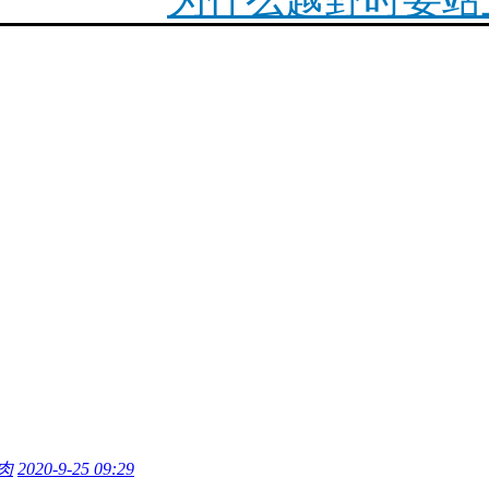
2023款宝马摩托车
最新R18正式上市简介
你陪我走遍世界，我陪
1200ADV传动
F900XR必改项目
肉
2020-9-25 09:29