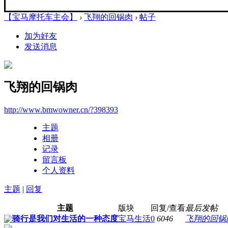
【宝马摩托车主会】
›
飞翔的回锅肉
›
帖子
加为好友
发送消息
飞翔的回锅肉
http://www.bmwowner.cn/?398393
主题
相册
记录
留言板
个人资料
主题
|
回复
主题
版块
回复/查看
最后发帖
骑行是我们对生活的一种态度
宝马生活
0
6046
飞翔的回锅