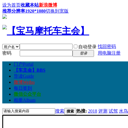
设为首页
收藏本站
新浪微博
推荐分辨率1920*1080
切换到宽版
找回密码
自动登录
密码
用电脑注册
登录
门户
Portal
【车主会】
BBS
导读
Guide
微博
Weibo
每日签到
微信公众平台
相册
Album
搜索
热搜:
2018
评测
试驾
水鸟
搜索