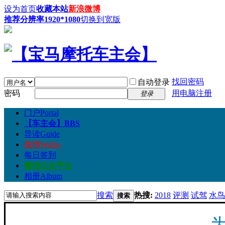
设为首页
收藏本站
新浪微博
推荐分辨率1920*1080
切换到宽版
找回密码
自动登录
密码
用电脑注册
登录
门户
Portal
【车主会】
BBS
导读
Guide
微博
Weibo
每日签到
微信公众平台
相册
Album
搜索
热搜:
2018
评测
试驾
水鸟
搜索