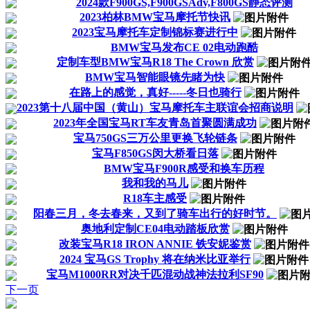
2024款F900GS,F900GSAdv,F800GS静态评测
2023柏林BMW宝马摩托节快讯
2023宝马摩托车定制锦标赛进行中
BMW宝马发布CE 02电动跑酷
定制车型BMW宝马R18 The Crown 欣赏
BMW宝马智能眼镜先睹为快
在路上的感觉，真好-----冬日也骑行
2023第十八届中国（黄山）宝马摩托车主联谊会招商说明
2023年全国宝马RT车友青岛首聚圆满成功
宝马750GS三万公里更换飞轮链条
宝马F850GS闵大桥看日落
BMW宝马F900R感受和换车历程
我和我的马儿
R18车主感受
阳春三月，冬去春来，又到了骑车出行的好时节。
奥地利定制CE04电动踏板欣赏
改装宝马R18 IRON ANNIE 铁安妮鉴赏
2024 宝马GS Trophy 将在纳米比亚举行
宝马M1000RR对决千匹混动战神法拉利SF90
下一页