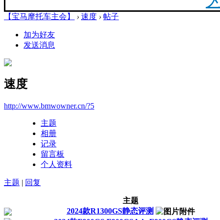
【宝马摩托车主会】
›
速度
›
帖子
20
加为好友
发送消息
最新
速度
你陪
http://www.bmwowner.cn/?5
主题
相册
记录
留言板
F
个人资料
主题
|
回复
主题
2024款R1300GS静态评测