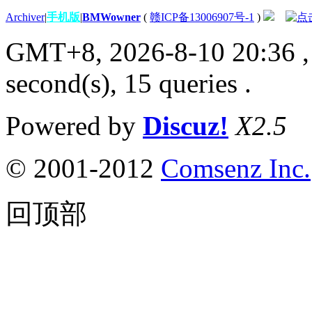
Archiver
|
手机版
|
BMWowner
(
赣ICP备13006907号-1
)
GMT+8, 2026-8-10 20:36
,
second(s), 15 queries .
Powered by
Discuz!
X2.5
© 2001-2012
Comsenz Inc.
回顶部