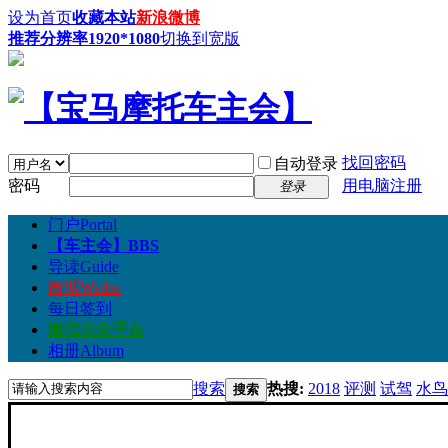
设为首页
收藏本站
新浪微博
推荐分辨率1920*1080
切换到宽版
找回密码
自动登录
密码
用电脑注册
登录
门户
Portal
【车主会】
BBS
导读
Guide
微博
Weibo
每日签到
微信公众平台
相册
Album
搜索
热搜:
2018
评测
试驾
水鸟
搜索