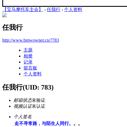
【宝马摩托车主会】
›
任我行
›
个人资料
任我行
http://www.bmwowner.cn/?783
主题
相册
记录
留言板
个人资料
任我行
(UID: 783)
邮箱状态
未验证
视频认证
未认证
个人签名
走不寻常路，与陌生人同行。
。。