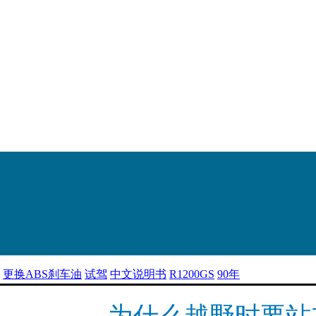
更换ABS刹车油
试驾
中文说明书
R1200GS
90年
为什么越野时要站