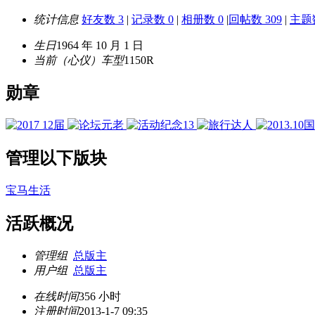
统计信息
好友数 3
|
记录数 0
|
相册数 0
|
回帖数 309
|
主题数
生日
1964 年 10 月 1 日
当前（心仪）车型
1150R
勋章
管理以下版块
宝马生活
活跃概况
管理组
总版主
用户组
总版主
在线时间
356 小时
注册时间
2013-1-7 09:35