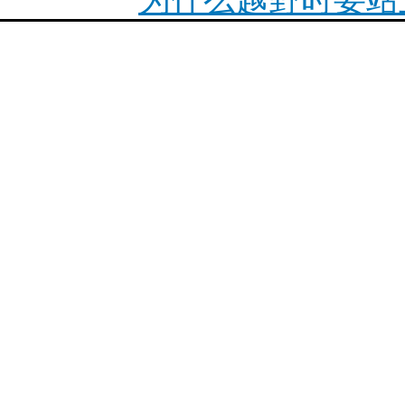
2023款宝马摩托车
最新R18正式上市简介
你陪我走遍世界，我陪
1200ADV传动
F900XR必改项目